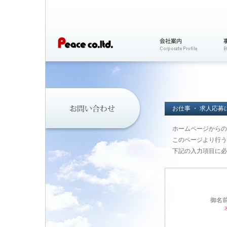
お仕事 ・ 求人応
ホームページからの
このページより行う
下記の入力項目に必
御名