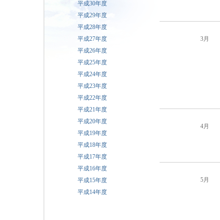
平成30年度
平成29年度
平成28年度
3月
平成27年度
平成26年度
平成25年度
平成24年度
平成23年度
平成22年度
平成21年度
平成20年度
4月
平成19年度
平成18年度
平成17年度
平成16年度
5月
平成15年度
平成14年度